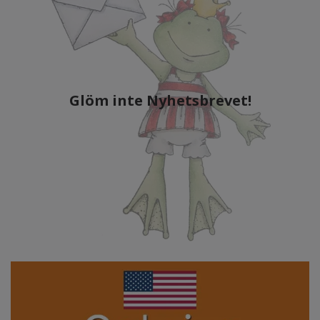
Glöm inte Nyhetsbrevet!