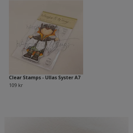
Clear Stamps - Ullas Syster A7
C
109 kr
1