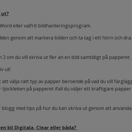
 ut?
i Word eller valfrit bildhanteringsprogram.
ilden genom att markera bilden och ta tag i ett hörn och dr
 2 om du vill skriva ut fler än en bild samtidigt på papperet.
iv ut!
gt att välja rätt typ av papper beroende på vad du vill färgl
r tjockleken på papperet ifall du väljer ett kraftigare pappe
r blogg med tips på hur du kan skriva ut genom att använd
 bli Digitala, Clear eller båda?