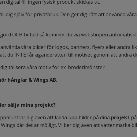
en digital fil, ingen fysisk produkt skickas ut.
ll dig själv för privatbruk. Den ger dig rätt att använda vå
 gjord OCH betald så kommer du via webshopen automatiskt at
tt använda våra bilder för logos, banners, flyers eller andra 
 att du INTE får äganderätten till motivet genom att ändra de
tt digitalisera våra motiv för ex. broderimönster.
lhör hÄnglar & Wings AB.
ller sälja mina projekt?
i uppmuntrar dig även att ladda upp bilder på dina
projekt
på 
& Wings där det är möjligt. Vi ber dig även att vattenmärka bi