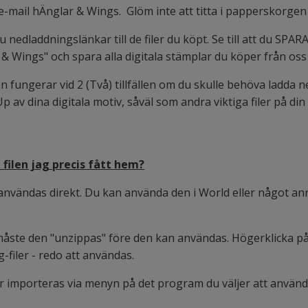
t e-mail hÄnglar & Wings. Glöm inte att titta i papperskorgen 
 du nedladdningslänkar till de filer du köpt. Se till att du SPAR
 & Wings" och spara alla digitala stämplar du köper från os
fungerar vid 2 (Två) tillfällen om du skulle behöva ladda ner
p av dina digitala motiv, såväl som andra viktiga filer på din
 filen jag precis fått hem?
t användas direkt. Du kan använda den i World eller något a
 måste den "unzippas" före den kan användas. Högerklicka på 
g-filer - redo att användas.
r importeras via menyn på det program du väljer att använda 