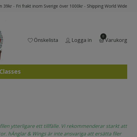
ån 39kr - Fri frakt inom Sverige över 1000kr - Shipping World Wide
0
Önskelista
Logga in
Varukorg
 Classes
len ytterligare ett tillfälle. Vi rekommenderar starkt att
or. hÄnglar & Wings är inte ansvariga att ersätta filer