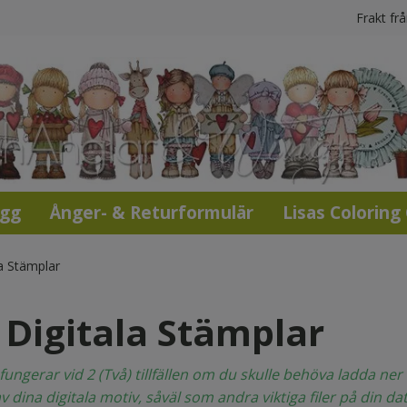
Frakt fr
ogg
Ånger- & Returformulär
Lisas Coloring
a Stämplar
 Digitala Stämplar
gerar vid 2 (Två) tillfällen om du skulle behöva ladda ner fi
 dina digitala motiv, såväl som andra viktiga filer på din dat