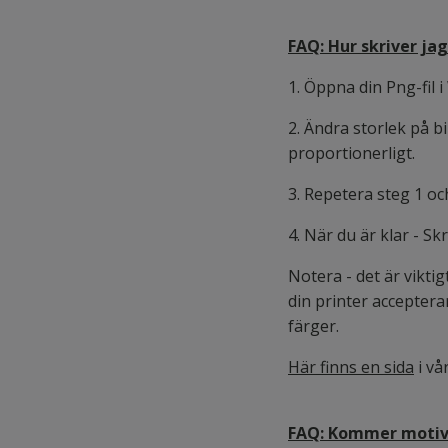
FAQ: Hur skriver jag
1. Öppna din Png-fil 
2. Ändra storlek på b
proportionerligt.
3. Repetera steg 1 och
4. När du är klar - Skr
Notera - det är vikti
din printer acceptera
färger.
Här finns en sida
i vå
FAQ: Kommer motiven