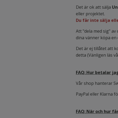
Det är ok att sälja
Un
eller projektet.
Du får inte sälja el
Att "dela med sig" av 
dina vänner köpa en 
Det är ej tillåtet at
detta (Vänligen läs v
FAQ: Hur betalar ja
Vår shop hanterar Sw
PayPal eller Klarna f
FAQ: När och hur få