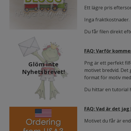
Ett lägre pris efters
Inga fraktkostnader.
Du får filen direkt ef
FAQ: Varför kommer 
Png är ett perfekt fi
Glöm inte
motivet bredvid. Det 
Nyhetsbrevet!
format för motiv med 
Du hittar en tutorial
FAQ: Vad är det jag
Motivet du får är enda