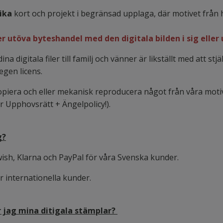
ika
kort och projekt i begränsad upplaga, där motivet från 
ler utöva byteshandel med den digitala bilden i sig eller 
dina digitala filer till familj och vänner är likställt med att 
egen licens.
t kopiera och eller mekanisk reproducera något från våra mot
år Upphovsrätt + Ängelpolicy!).
g?
ish, Klarna och PayPal för våra Svenska kunder.
ör internationella kunder.
r jag mina ditigala stämplar?