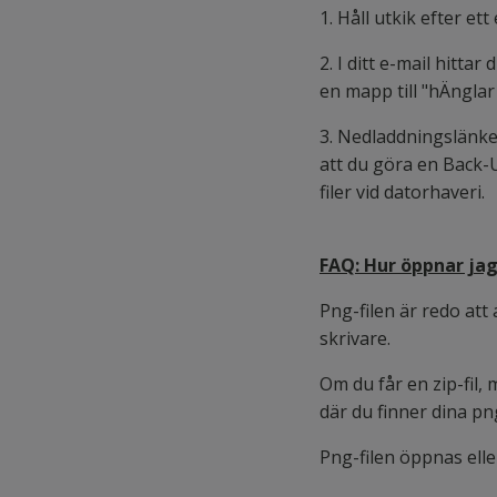
1. Håll utkik efter et
2. I ditt e-mail hittar
en mapp till "hÄnglar
3. Nedladdningslänken 
att du göra en Back-U
filer vid datorhaveri.
FAQ: Hur öppnar jag
Png-filen är redo at
skrivare.
Om du får en zip-fil,
där du finner dina pn
Png-filen öppnas elle