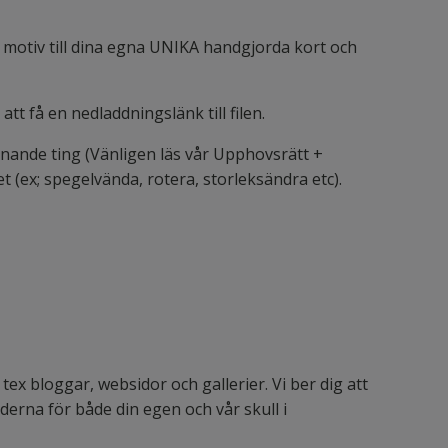
ra motiv till dina egna UNIKA handgjorda kort och
t få en nedladdningslänk till filen.
liknande ting (Vänligen läs vår Upphovsrätt +
t (ex; spegelvända, rotera, storleksändra etc).
tex bloggar, websidor och gallerier. Vi ber dig att
lderna för både din egen och vår skull i