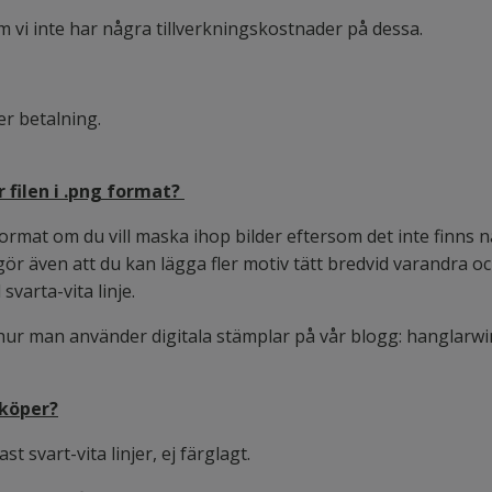
om vi inte har några tillverkningskostnader på dessa.
ter betalning.
filen i .png format?
lformat om du vill maska ihop bilder eftersom det inte finn
gör även att du kan lägga fler motiv tätt bredvid varandra oc
svarta-vita linje.
 hur man använder digitala stämplar på vår blogg:
hanglarwi
 köper?
st svart-vita linjer, ej färglagt.