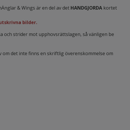
hÄnglar & Wings är en del av det
HANDGJORDA
kortet
utskrivna bilder.
stjäla och strider mot upphovsrättslagen, så vänligen be
iv om det inte finns en skriftlig överenskommelse om