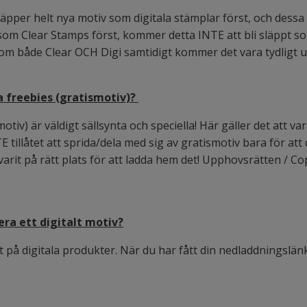
 släpper helt nya motiv som digitala stämplar först, och de
om Clear Stamps först, kommer detta INTE att bli släppt som
 som både Clear OCH Digi samtidigt kommer det vara tydligt 
a freebies (gratismotiv)?
tiv) är väldigt sällsynta och speciella! Här gäller det att vara 
E tillåtet att sprida/dela med sig av gratismotiv bara för att 
rit på rätt plats för att ladda hem det! Upphovsrätten / C
era ett digitalt motiv?
 på digitala produkter. När du har fått din nedladdningslänk e