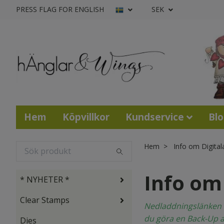
PRESS FLAG FOR ENGLISH
SEK
Hem
Köpvillkor
Kundservice
Bl
Hem
Info om Digital
Info om
* NYHETER *
Clear Stamps
Nedladdningslänken fun
du göra en Back-Up av
Dies