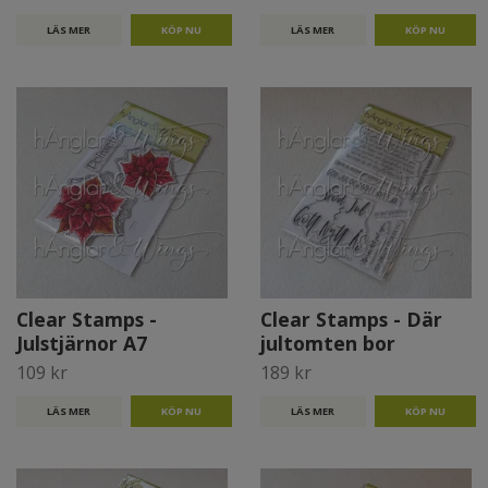
LÄS MER
LÄS MER
Clear Stamps -
Clear Stamps - Där
Julstjärnor A7
jultomten bor
109 kr
189 kr
LÄS MER
LÄS MER