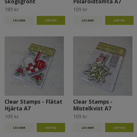
Skogsgrönt
Polaroidtomta A7
189 kr
109 kr
LÄS MER
LÄS MER
Clear Stamps - Flätat
Clear Stamps -
Hjärta A7
Mistelkvist A7
109 kr
109 kr
LÄS MER
LÄS MER