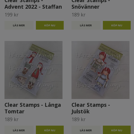
Clear Stamps -
Clear Stamps -
Advent 2022 - Staffan
Snövänner
199 kr
189 kr
LÄS MER
LÄS MER
Clear Stamps - Långa
Clear Stamps -
Tomtar
Julstök
189 kr
189 kr
LÄS MER
LÄS MER