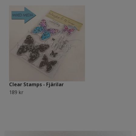
Clear Stamps - Fjärilar
C
189 kr
1