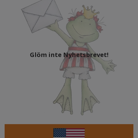
Glöm inte Nyhetsbrevet!