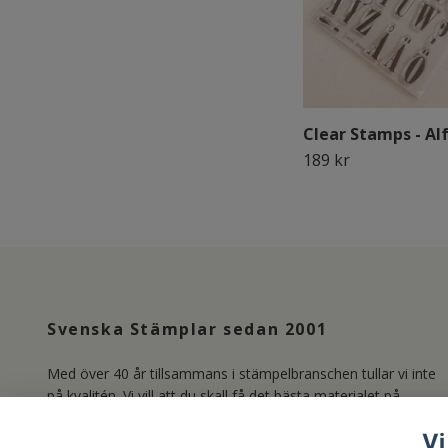
Clear Stamps - Al
189 kr
Svenska Stämplar sedan 2001
Med över 40 år tillsammans i stämpelbranschen tullar vi inte
på kvalitén. Vi vill att du skall få det bästa materialet på
marknaden och producerar därför våra Clear Stamps i
Vi
Photopolymer. Läs mer om oss under länken Kundservice.