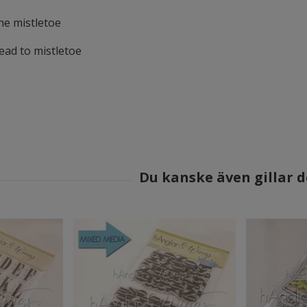
he mistletoe
ead to mistletoe