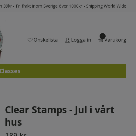
ån 39kr - Fri frakt inom Sverige över 1000kr - Shipping World Wide
0
Önskelista
Logga in
Varukorg
 Classes
Clear Stamps - Jul i vårt
hus
189 kr