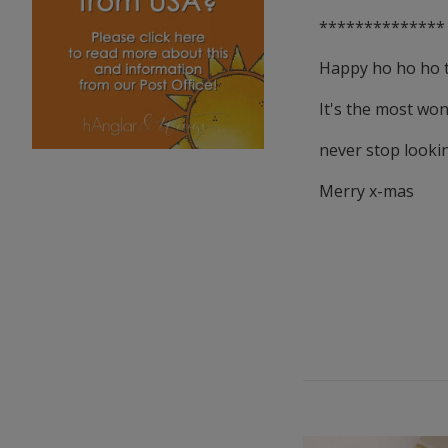
**************
Happy ho ho ho 
It's the most won
never stop looki
Merry x-mas