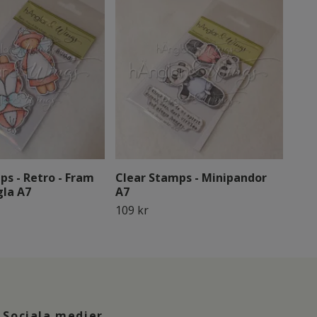
ps - Retro - Fram
Clear Stamps - Minipandor
Clea
la A7
A7
109 
109 kr
Sociala medier