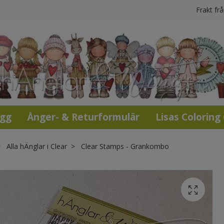
Frakt fr
ogg
Ånger- & Returformulär
Lisas Coloring
Alla hÄnglar i Clear
Clear Stamps - Grankombo