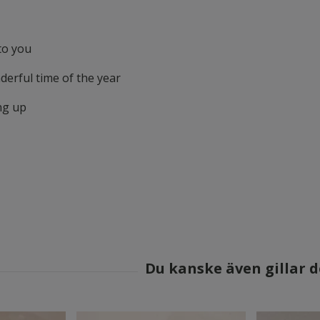
to you
derful time of the year
ng up