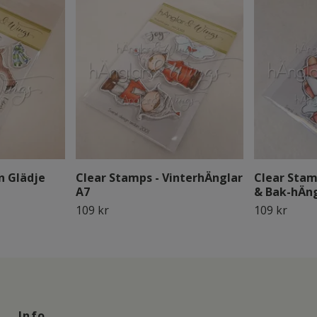
n Glädje
Clear Stamps - VinterhÄnglar
Clear Stam
A7
& Bak-hÄng
109 kr
109 kr
Info