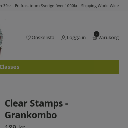
ån 39kr - Fri frakt inom Sverige över 1000kr - Shipping World Wide
0
Önskelista
Logga in
Varukorg
 Classes
Clear Stamps -
Grankombo
189 kr