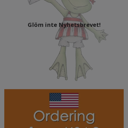
Glöm inte Nyhetsbrevet!