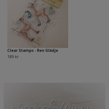
Clear Stamps - Ren Glädje
C
189 kr
1