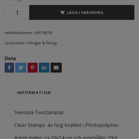
LÄGG I VARUKORG
Artikelnummer:
HW18018
Leverantör:
hÄnglar & Wings
Dela
INFORMATION
Svenska Texstämplar
Clear Stamps av hög kvalitet i Photopolymer.
Arket mäter: ca 10x14 cm och innehåller 19st