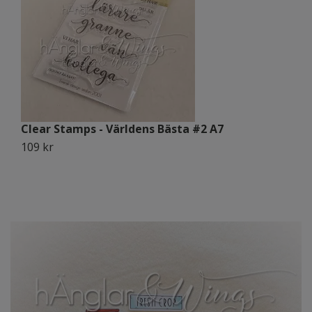
Clear Stamps - Världens Bästa #2 A7
C
109 kr
1