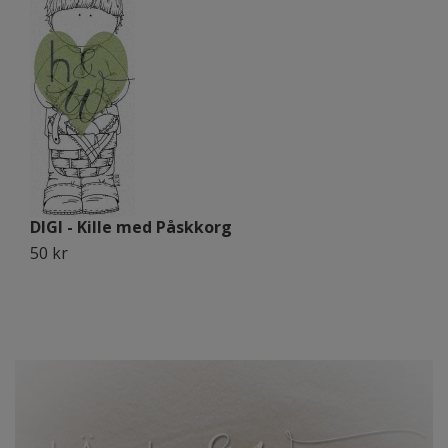
DIGI - Kille med Påskkorg
D
50 kr
16