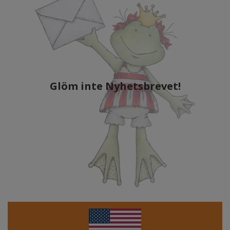
Glöm inte Nyhetsbrevet!