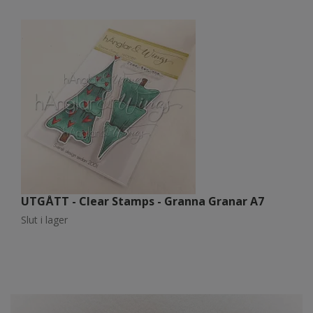
UTGÅTT - Clear Stamps - Granna Granar A7
U
Slut i lager
Sl