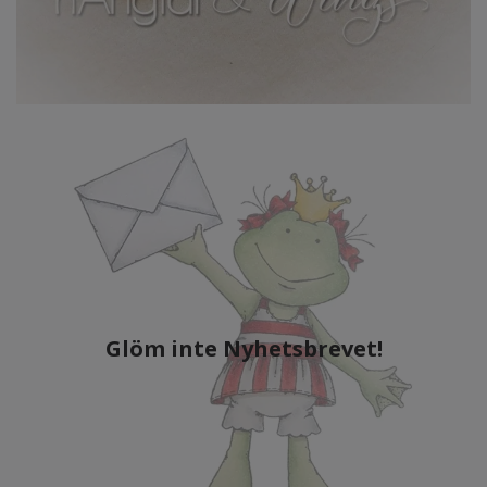
Glöm inte Nyhetsbrevet!