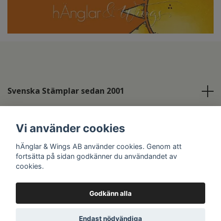
Svenska Stämplar sedan 2001
Info
Vi använder cookies
Sociala medier
hÄnglar & Wings AB använder cookies. Genom att
fortsätta på sidan godkänner du användandet av
cookies.
Godkänn alla
© 2026 hÄnglar & Wings AB
Endast nödvändiga