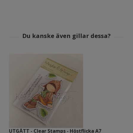
UTGÅTT - Clear Stamps - Höstflicka A7
U