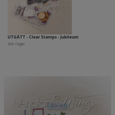
UTGÅTT - Clear Stamps - Jubileum
U
Slut i lager
Sl