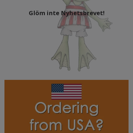
Glöm inte Nyhetsbrevet!