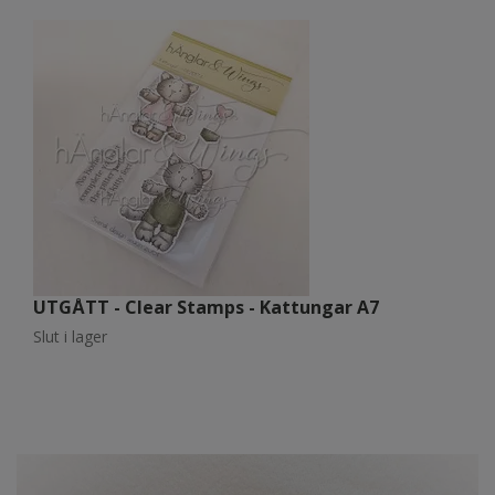
UTGÅTT - Clear Stamps - Kattungar A7
U
Slut i lager
Sl