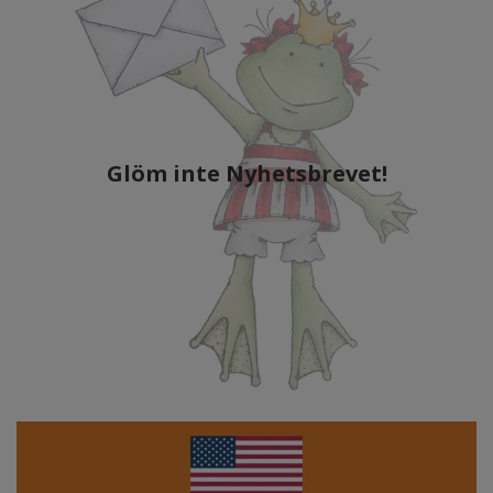
Glöm inte Nyhetsbrevet!