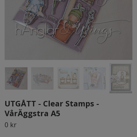
UTGÅTT - Clear Stamps -
VårÄggstra A5
0 kr