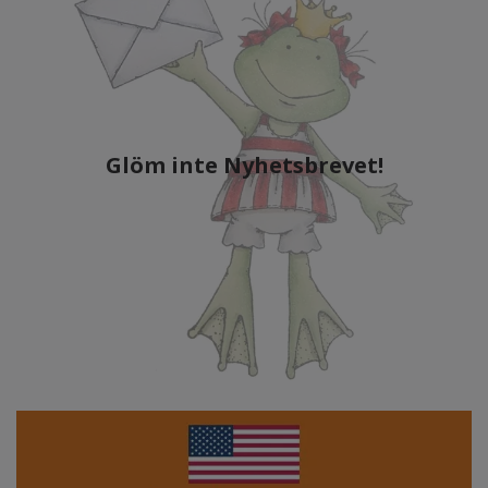
Glöm inte Nyhetsbrevet!