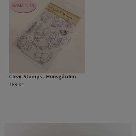
Clear Stamps - Hönsgården
C
189 kr
1