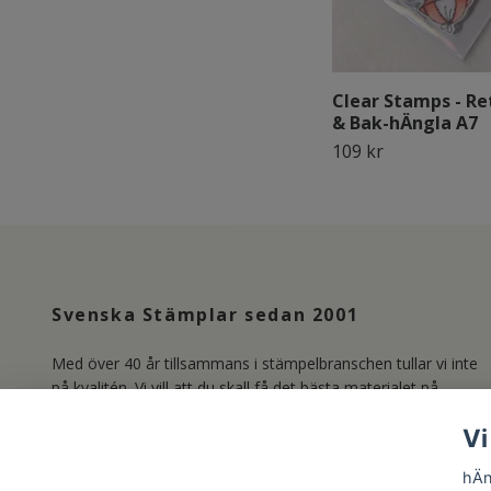
Clear Stamps - Re
& Bak-hÄngla A7
109 kr
Svenska Stämplar sedan 2001
Med över 40 år tillsammans i stämpelbranschen tullar vi inte
på kvalitén. Vi vill att du skall få det bästa materialet på
marknaden och producerar därför våra Clear Stamps i
Vi
Photopolymer. Läs mer om oss under länken Kundservice.
/Lisa & Marie
hÄn