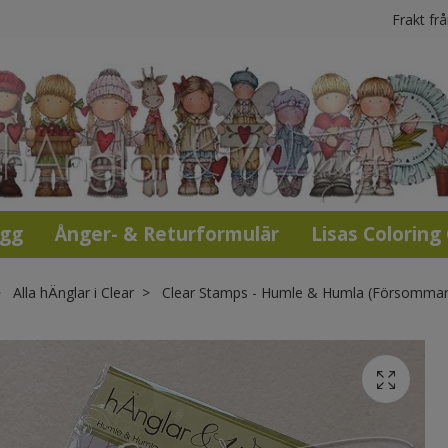
Frakt fr
ogg
Ånger- & Returformulär
Lisas Coloring
Alla hÄnglar i Clear
Clear Stamps - Humle & Humla (Försommark