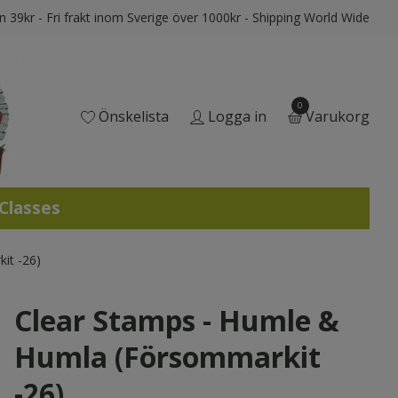
ån 39kr - Fri frakt inom Sverige över 1000kr - Shipping World Wide
0
Önskelista
Logga in
Varukorg
 Classes
it -26)
Clear Stamps - Humle &
Humla (Försommarkit
-26)