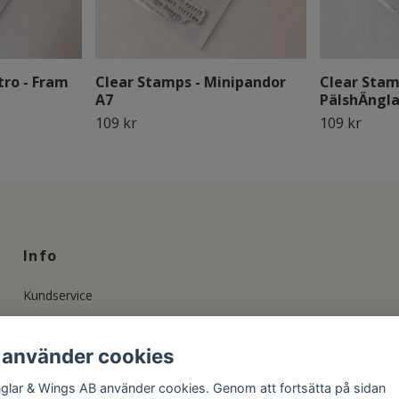
tro - Fram
Clear Stamps - Minipandor
Clear Stam
A7
PälshÄngla
109 kr
109 kr
Info
Kundservice
Info om våra Stämplar
Änglapolicy och Upphovsrätt
 använder cookies
Privacy Policy & GDPR
glar & Wings AB använder cookies. Genom att fortsätta på sidan