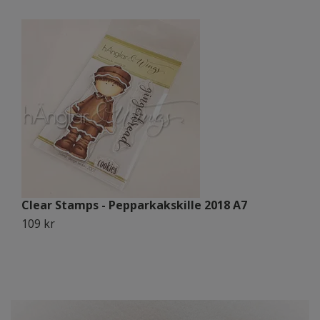
Clear Stamps - Pepparkakskille 2018 A7
C
109 kr
1