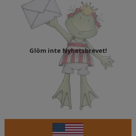
Glöm inte Nyhetsbrevet!