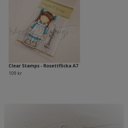
Clear Stamps - Rosettflicka A7
C
109 kr
1