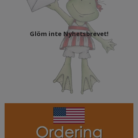
Glöm inte Nyhetsbrevet!