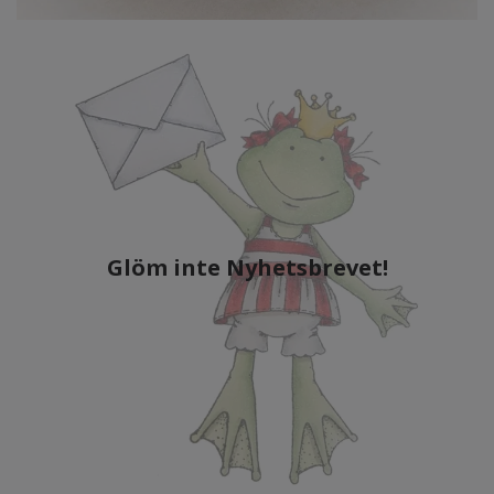
Glöm inte Nyhetsbrevet!