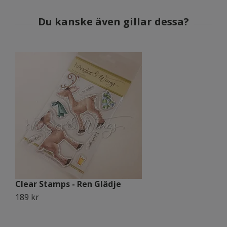
Clear Stamps - Ren Glädje
C
189 kr
1