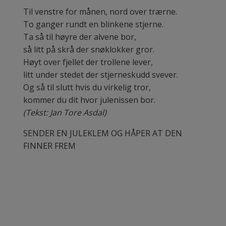
Til venstre for månen, nord over trærne.
To ganger rundt en blinkene stjerne.
Ta så til høyre der alvene bor,
så litt på skrå der snøklokker gror.
Høyt over fjellet der trollene lever,
litt under stedet der stjerneskudd svever.
Og så til slutt hvis du virkelig tror,
kommer du dit hvor julenissen bor.
(Tekst: Jan Tore Asdal)
SENDER EN JULEKLEM OG HÅPER AT DEN
FINNER FREM