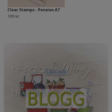
Clear Stamps - Pension A7
C
109 kr
1