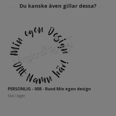
PERSONLIG - 008 - Rund Min egen design
P
Slut i lager
Sl