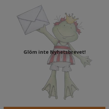
Glöm inte Nyhetsbrevet!