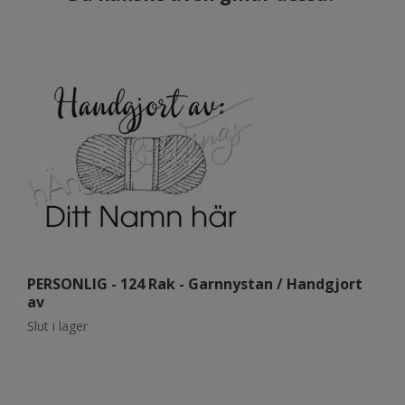
PERSONLIG - 124 Rak - Garnnystan / Handgjort
P
av
Sl
Slut i lager