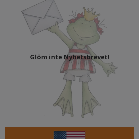
Glöm inte Nyhetsbrevet!