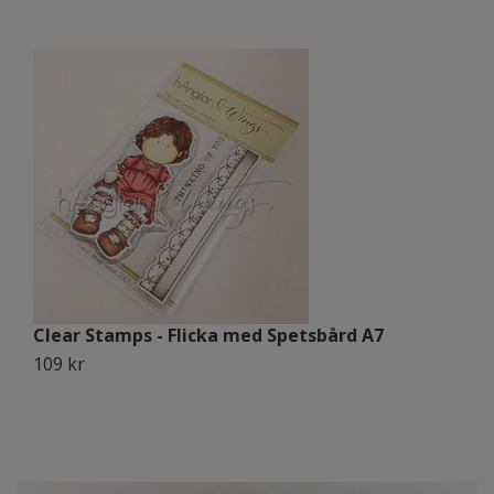
Clear Stamps - Flicka med Spetsbård A7
C
109 kr
1