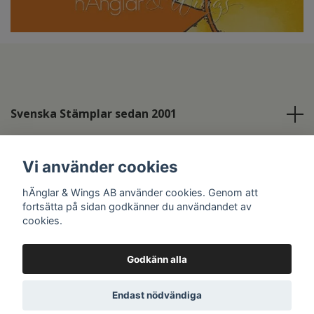
Svenska Stämplar sedan 2001
Info
Vi använder cookies
Sociala medier
hÄnglar & Wings AB använder cookies. Genom att
fortsätta på sidan godkänner du användandet av
cookies.
Godkänn alla
© 2026 hÄnglar & Wings AB
Endast nödvändiga