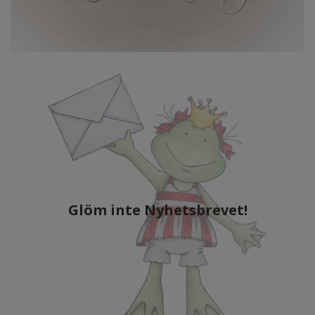
Glöm inte Nyhetsbrevet!