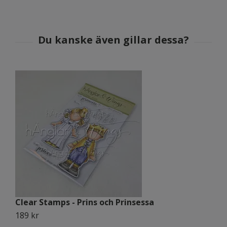
Clear Stamps - Prins och Prinsessa
C
189 kr
1