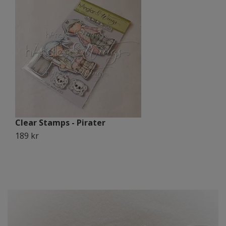
Clear Stamps - Pirater
C
189 kr
1