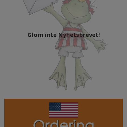
Glöm inte Nyhetsbrevet!