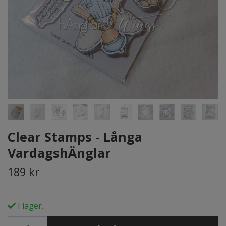
Clear Stamps - Långa
VardagshÄnglar
189 kr
I lager.