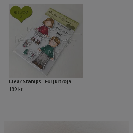
Clear Stamps - Ful Jultröja
C
189 kr
1