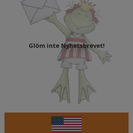
Glöm inte Nyhetsbrevet!