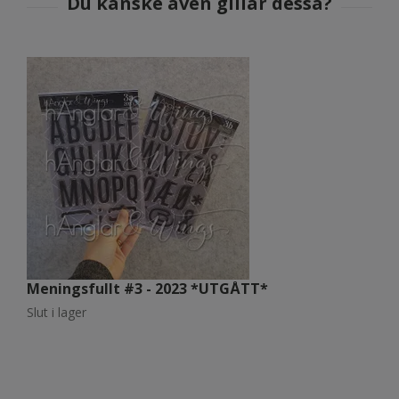
Meningsfullt #3 - 2023 *UTGÅTT*
M
Slut i lager
Sl