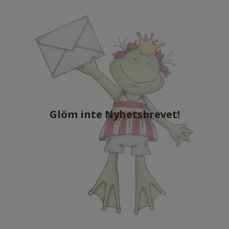
Glöm inte Nyhetsbrevet!