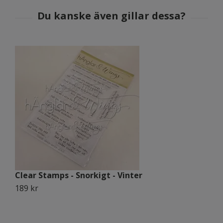
Clear Stamps - Snorkigt - Vinter
C
189 kr
1