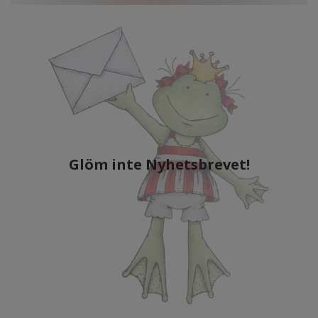
Glöm inte Nyhetsbrevet!