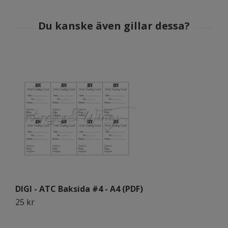
DIGI - ATC Baksida #4 - A4 (PDF)
D
25 kr
2