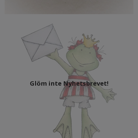
Glöm inte Nyhetsbrevet!