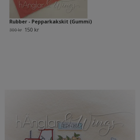
Rubber - Pepparkakskit (Gummi)
R
150 kr
300 kr
30