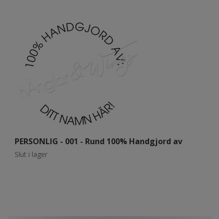
PERSONLIG - 001 - Rund 100% Handgjord av
P
Slut i lager
Sl