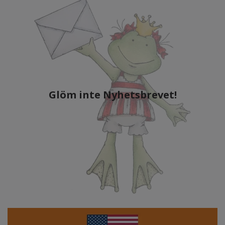
Glöm inte Nyhetsbrevet!