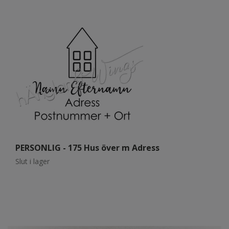
PERSONLIG - 175 Hus över m Adress
P
Slut i lager
Sl