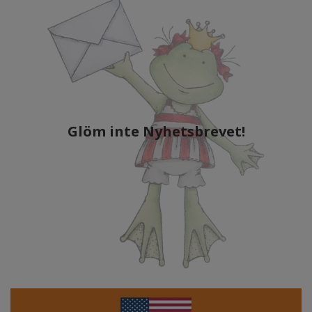
Glöm inte Nyhetsbrevet!