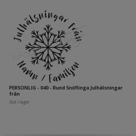
PERSONLIG - 040 - Rund Snöflinga Julhälsningar
P
från
(
Slut i lager
Sl