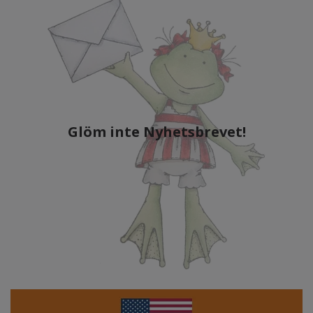
Glöm inte Nyhetsbrevet!