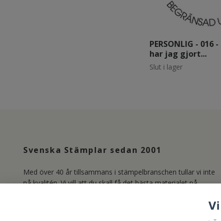
PERSONLIG - 016 -
har jag gjort...
Slut i lager
Svenska Stämplar sedan 2001
Med över 40 år tillsammans i stämpelbranschen tullar vi inte
på kvalitén. Vi vill att du skall få det bästa materialet på
marknaden och producerar därför våra Clear Stamps i
Vi
Photopolymer. Läs mer om oss under länken Kundservice.
/Lisa & Marie