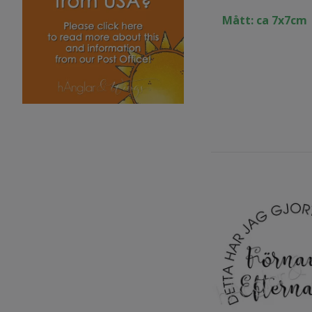
Mått: ca 7x7cm