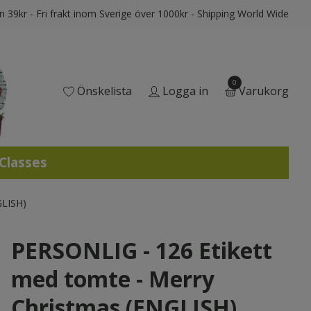
ån 39kr - Fri frakt inom Sverige över 1000kr - Shipping World Wide
0
Önskelista
Logga in
Varukorg
 Classes
GLISH)
PERSONLIG - 126 Etikett
med tomte - Merry
Christmas (ENGLISH)