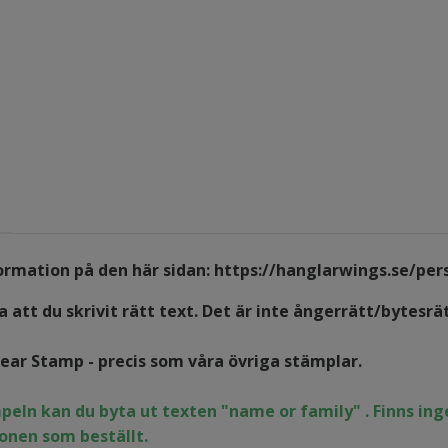
formation på den här sidan:
https://hanglarwings.se/per
 att du skrivit rätt text. Det är inte ångerrätt/bytesrä
lear Stamp - precis som våra övriga stämplar.
peln kan du byta ut texten "name or family" . Finns i
onen som beställt.