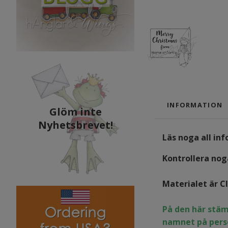
INFORMATION
Glöm inte
Nyhetsbrevet!
Läs noga all in
Kontrollera noga
Materialet är C
På den här stäm
namnet på pers