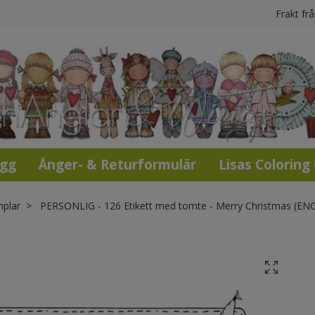
Frakt fr
ogg
Ånger- & Returformulär
Lisas Coloring
mplar
PERSONLIG - 126 Etikett med tomte - Merry Christmas (EN