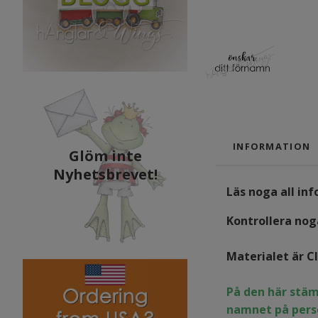
INFORMATION
Glöm inte
Nyhetsbrevet!
Läs noga all in
Kontrollera noga
Materialet är C
På den här stäm
namnet på pers