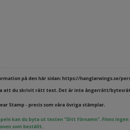
formation på den här sidan:
https://hanglarwings.se/per
 att du skrivit rätt text. Det är inte ångerrätt/bytesrä
lear Stamp - precis som våra övriga stämplar.
peln kan du byta ut texten "Ditt förnamn". Finns inge
onen som beställt.