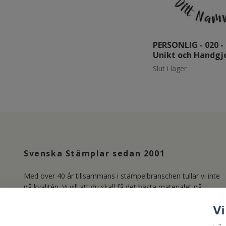
PERSONLIG - 020 -
Unikt och Handgj
Slut i lager
Svenska Stämplar sedan 2001
Med över 40 år tillsammans i stämpelbranschen tullar vi inte
på kvalitén. Vi vill att du skall få det bästa materialet på
marknaden och producerar därför våra Clear Stamps i
Vi
Photopolymer. Läs mer om oss under länken Kundservice.
/Lisa & Marie