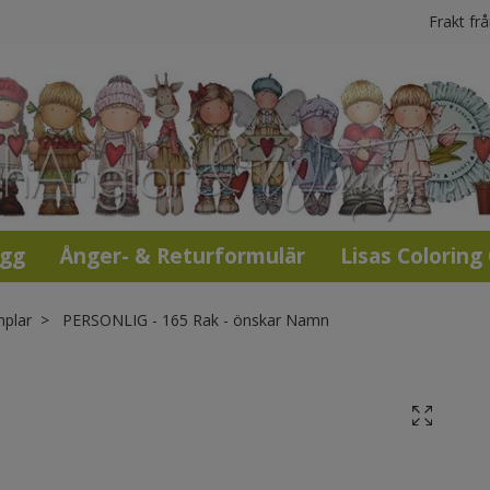
Frakt fr
ogg
Ånger- & Returformulär
Lisas Coloring
mplar
PERSONLIG - 165 Rak - önskar Namn