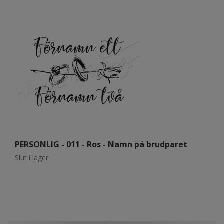
PERSONLIG - 011 - Ros - Namn på brudparet
P
Slut i lager
Sl