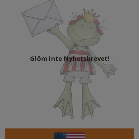
Glöm inte Nyhetsbrevet!