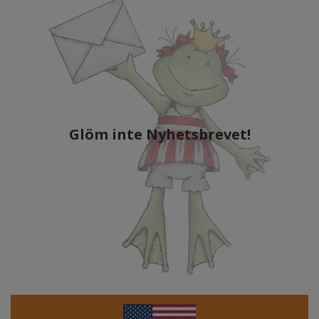
Glöm inte Nyhetsbrevet!