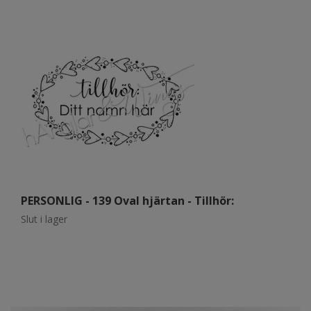
PERSONLIG - 139 Oval hjärtan - Tillhör:
P
Slut i lager
Sl