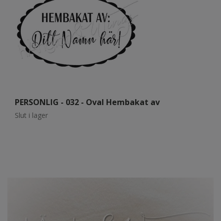
PERSONLIG - 032 - Oval Hembakat av
P
Slut i lager
Sl