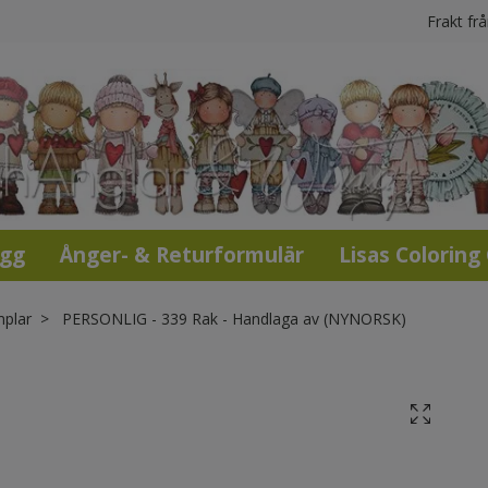
Frakt fr
ogg
Ånger- & Returformulär
Lisas Coloring
mplar
PERSONLIG - 339 Rak - Handlaga av (NYNORSK)