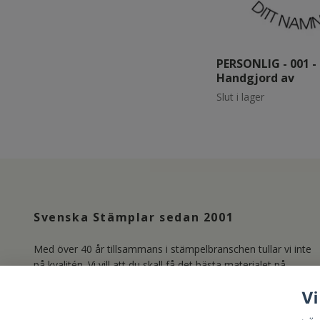
PERSONLIG - 001 -
Handgjord av
Slut i lager
Svenska Stämplar sedan 2001
Med över 40 år tillsammans i stämpelbranschen tullar vi inte
på kvalitén. Vi vill att du skall få det bästa materialet på
marknaden och producerar därför våra Clear Stamps i
Vi
Photopolymer. Läs mer om oss under länken Kundservice.
/Lisa & Marie