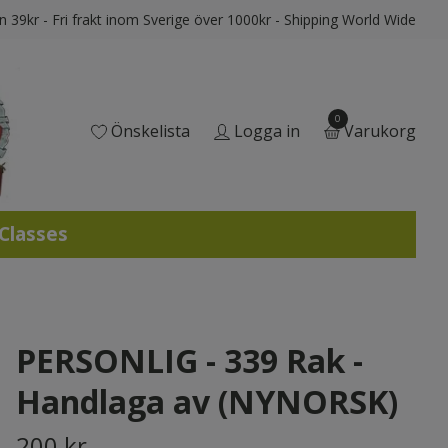
ån 39kr - Fri frakt inom Sverige över 1000kr - Shipping World Wide
0
Önskelista
Logga in
Varukorg
 Classes
PERSONLIG - 339 Rak -
Handlaga av (NYNORSK)
200 kr