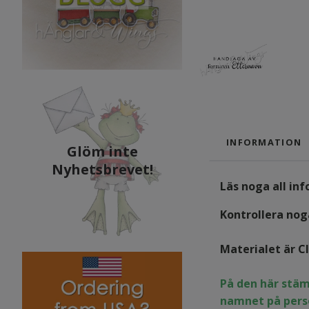
INFORMATION
Glöm inte
Nyhetsbrevet!
Läs noga all in
Kontrollera noga
Materialet är C
På den här stäm
namnet på pers