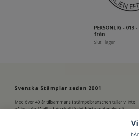
PERSONLIG - 013 -
från
Slut i lager
Svenska Stämplar sedan 2001
Med över 40 år tillsammans i stämpelbranschen tullar vi inte
på kvalitén. Vi vill att du skall få det bästa materialet på
marknaden och producerar därför våra Clear Stamps i
Vi
Photopolymer. Läs mer om oss under länken Kundservice.
/Lisa & Marie
hÄn