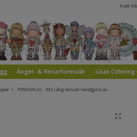
Frakt fr
ogg
Ånger- & Returformulär
Lisas Coloring
mplar
PERSONLIG - 303 Lång skrivstil Handgjord av