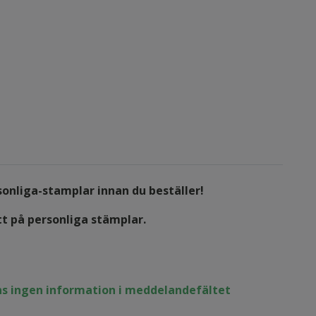
sonliga-stamplar
innan du beställer!
tt på personliga stämplar.
nns ingen information i meddelandefältet