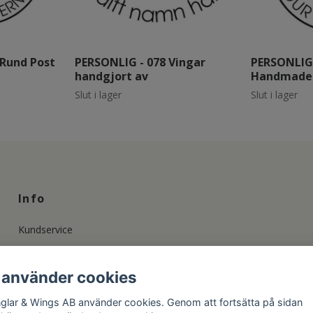
 Rund Post
PERSONLIG - 078 Vingar
PERSONLIG 
handgjort av
Handmade 
Slut i lager
Slut i lager
Info
Kundservice
Info om våra Stämplar
Änglapolicy och Upphovsrätt
 använder cookies
Privacy Policy & GDPR
glar & Wings AB använder cookies. Genom att fortsätta på sidan