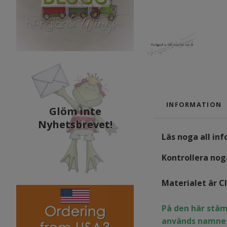
INFORMATION
Glöm inte
Nyhetsbrevet!
Läs noga all in
Kontrollera noga
Materialet är C
På den här stäm
används namnet