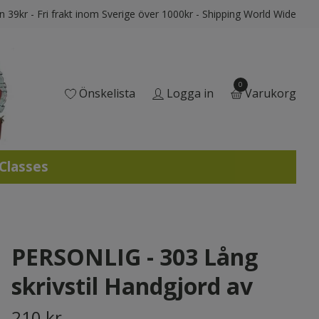
ån 39kr - Fri frakt inom Sverige över 1000kr - Shipping World Wide
0
Önskelista
Logga in
Varukorg
 Classes
PERSONLIG - 303 Lång
skrivstil Handgjord av
210 kr