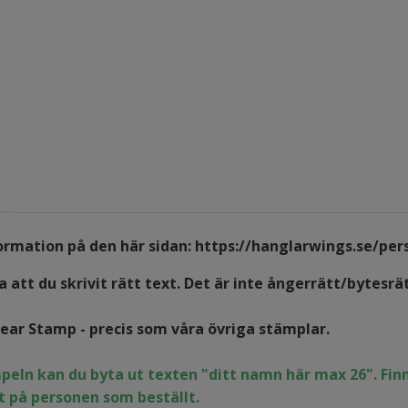
formation på den här sidan:
https://hanglarwings.se/per
 att du skrivit rätt text. Det är inte ångerrätt/bytesrä
lear Stamp - precis som våra övriga stämplar.
peln kan du byta ut texten "ditt namn här max 26". Fi
 på personen som beställt.