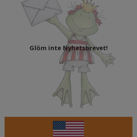
Glöm inte Nyhetsbrevet!