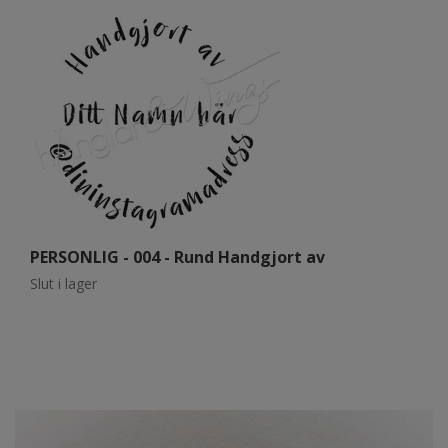
PERSONLIG - 004 - Rund Handgjort av
P
a
Slut i lager
Sl