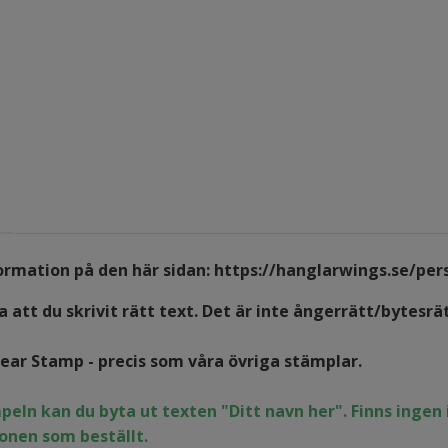
formation på den här sidan:
https://hanglarwings.se/per
 att du skrivit rätt text. Det är inte ångerrätt/bytesrä
lear Stamp - precis som våra övriga stämplar.
peln kan du byta ut texten "Ditt navn her". Finns inge
onen som beställt.