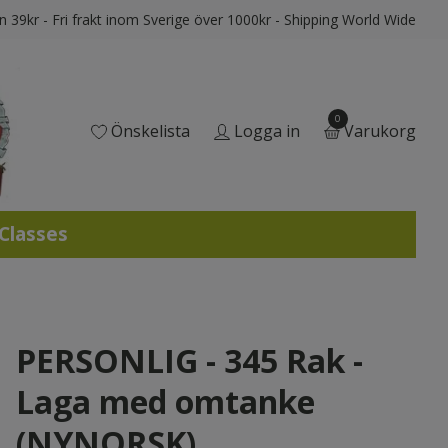
ån 39kr - Fri frakt inom Sverige över 1000kr - Shipping World Wide
0
Önskelista
Logga in
Varukorg
 Classes
PERSONLIG - 345 Rak -
Laga med omtanke
(NYNORSK)