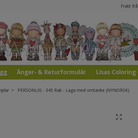
Frakt fr
ogg
Ånger- & Returformulär
Lisas Coloring
mplar
PERSONLIG - 345 Rak - Laga med omtanke (NYNORSK)