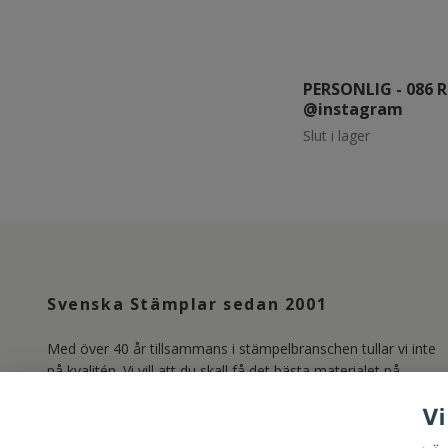
PERSONLIG - 086 
@instagram
Slut i lager
Svenska Stämplar sedan 2001
Med över 40 år tillsammans i stämpelbranschen tullar vi inte
på kvalitén. Vi vill att du skall få det bästa materialet på
marknaden och producerar därför våra Clear Stamps i
Vi
Photopolymer. Läs mer om oss under länken Kundservice.
/Lisa & Marie