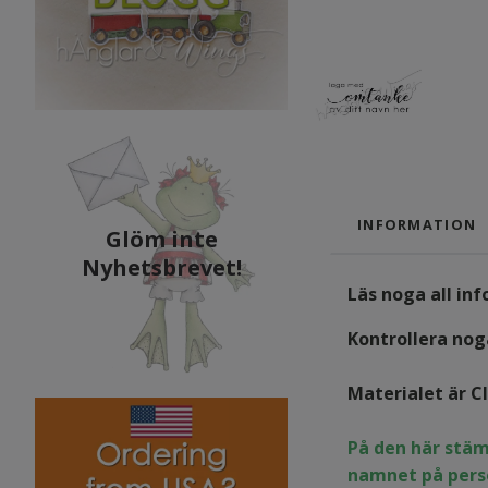
INFORMATION
Glöm inte
Nyhetsbrevet!
Läs noga all in
Kontrollera noga
Materialet är C
På den här stäm
namnet på pers