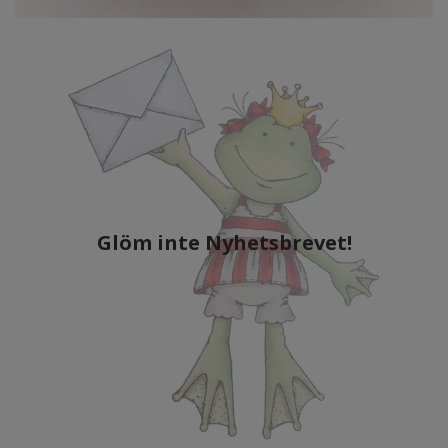
Glöm inte Nyhetsbrevet!