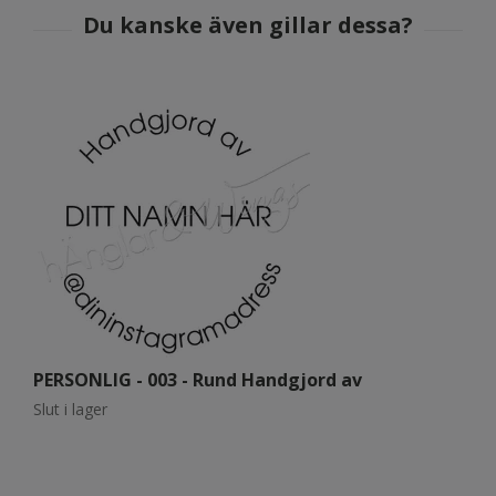
PERSONLIG - 003 - Rund Handgjord av
P
Slut i lager
Sl