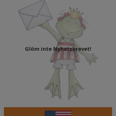
Glöm inte Nyhetsbrevet!