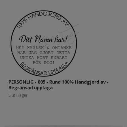
PERSONLIG - 005 - Rund 100% Handgjord av -
P
Begränsad upplaga
Sl
Slut i lager