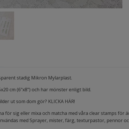
nsparent stadig Mikron Mylarplast.
x20 cm (6"x8") och har mönster enligt bild.
bilder ut som dom gör? KLICKA HÄR!
na för sig eller mixa och matcha med våra clear stamps för 
användas med Sprayer, mister, färg, texturpastor, pennor o