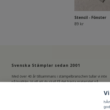
Stencil - Fönster
89 kr
Svenska Stämplar sedan 2001
Med över 40 år tillsammans i stämpelbranschen tullar vi inte
på kvalitén. Vi vill att du skall få det bästa materialet på
marknaden och producerar därför våra Clear Stamps i
Vi
Photopolymer. Läs mer om oss under länken Kundservice.
/Lisa & Marie
hÄn
god