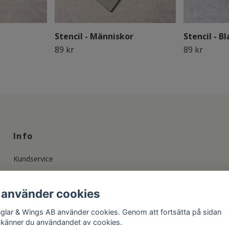
Stencil - Människor
Stencil - B
89 kr
89 kr
Info
Kundservice
Info om våra Stämplar
Änglapolicy och Upphovsrätt
 använder cookies
Privacy Policy & GDPR
glar & Wings AB använder cookies. Genom att fortsätta på sidan
känner du användandet av cookies.