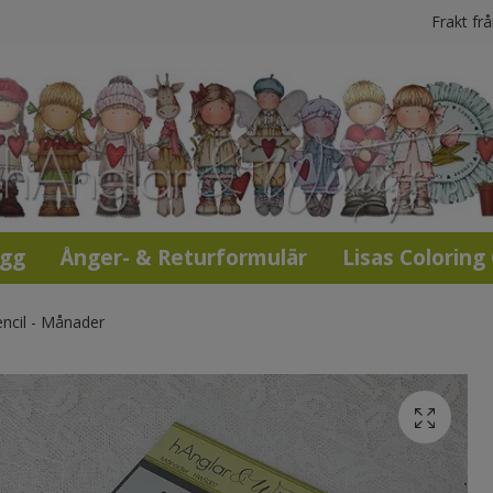
Frakt fr
ogg
Ånger- & Returformulär
Lisas Coloring
ncil - Månader