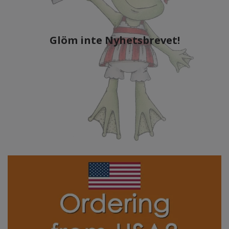
Glöm inte Nyhetsbrevet!