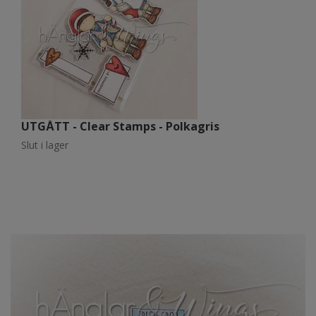
UTGÅTT - Clear Stamps - Polkagris
U
Slut i lager
Sl