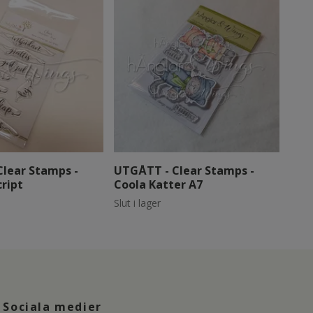
lear Stamps -
UTGÅTT - Clear Stamps -
UTG
cript
Coola Katter A7
Gar
Slut i lager
Slut 
Sociala medier