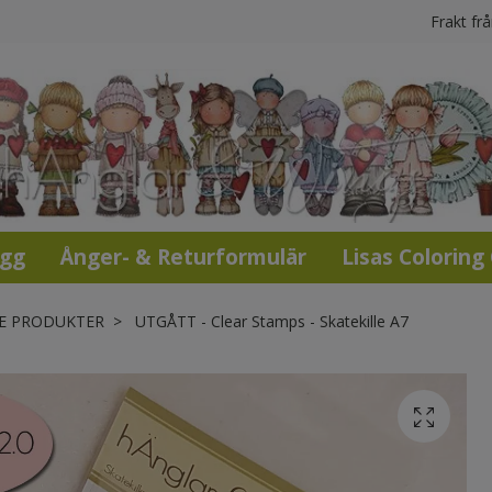
Frakt fr
ogg
Ånger- & Returformulär
Lisas Coloring
E PRODUKTER
UTGÅTT - Clear Stamps - Skatekille A7