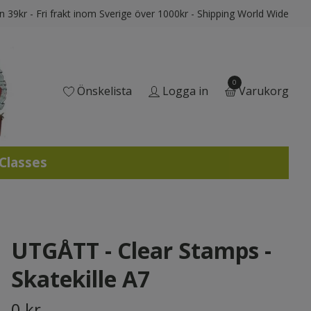
ån 39kr - Fri frakt inom Sverige över 1000kr - Shipping World Wide
0
Önskelista
Logga in
Varukorg
 Classes
UTGÅTT - Clear Stamps -
Skatekille A7
0 kr