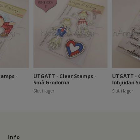
tamps -
UTGÅTT - Clear Stamps -
UTGÅTT - C
Små Grodorna
Inbjudan S
Slut i lager
Slut i lager
Info