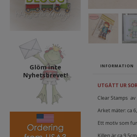
Glöm inte
INFORMATION
Nyhetsbrevet!
UTGÅTT UR SOR
Clear Stamps av 
Arket mäter: ca 6
Ett motiv som fu
Killen är ca 9,5c