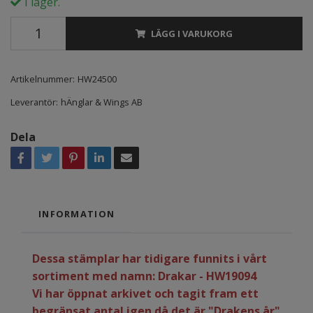
I lager.
LÄGG I VARUKORG
Artikelnummer:
HW24500
Leverantör:
hÄnglar & Wings AB
Dela
INFORMATION
Dessa stämplar har tidigare funnits i vårt
sortiment med namn: Drakar - HW19094
Vi har öppnat arkivet och tagit fram ett
begränsat antal igen då det är "Drakens år"