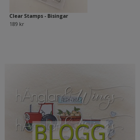
Clear Stamps - Bisingar
C
189 kr
1