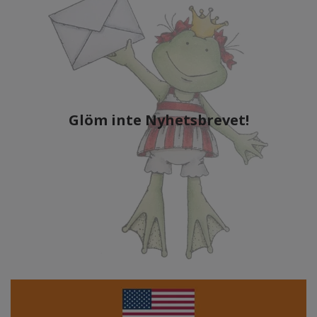
Glöm inte Nyhetsbrevet!