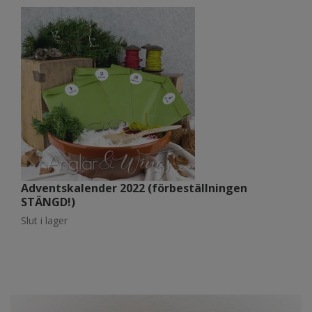
Adventskalender 2022 (förbeställningen
A
STÄNGD!)
S
Slut i lager
Sl