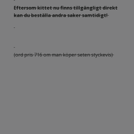
Eftersom kittet nu finns tillgängligt direkt
kan du beställa andra saker samtidigt!
(ord pris 716 om man köper seten styckevis)