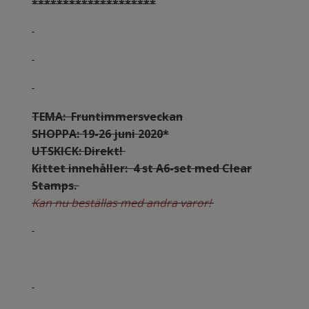
********************
TEMA: Fruntimmersveckan
SHOPPA: 19-26 juni 2020*
UTSKICK: Direkt!
Kittet innehåller: 4 st A6-set med Clear
Stamps.
Kan nu beställas med andra varor!