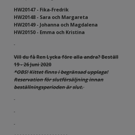
HW20147 - Fika-Fredrik
HW20148 - Sara och Margareta
HW20149 - Johanna och Magdalena
HW20150 - Emma och Kristina
Vill du få Ren Lycka före alla andra? Beställ
19 - 26 Juni 2020
*OBS! Kittet finns i begränsad upplaga!
Reservation för slutförsäljning innan
beställningsperioden är slut.