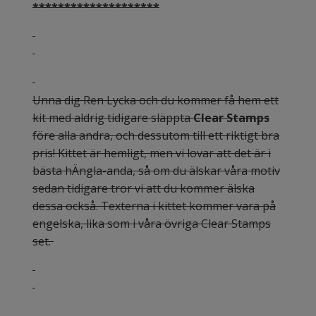
********************
Unna dig Ren Lycka och du kommer få hem ett
kit med aldrig tidigare släppta
Clear Stamps
före alla andra, och dessutom till ett riktigt bra
pris! Kittet är hemligt, men vi lovar att det är i
bästa hÄngla-anda, så om du älskar våra motiv
sedan tidigare tror vi att du kommer älska
dessa också. Texterna i kittet kommer vara på
engelska, lika som i våra övriga Clear Stamps
set.