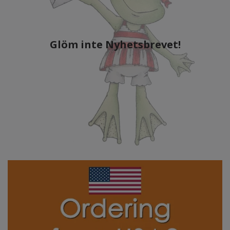
Glöm inte Nyhetsbrevet!