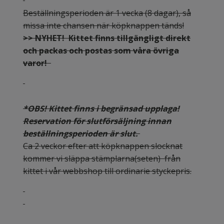
Beställningsperioden är 1 vecka (8 dagar), så
missa inte chansen när köpknappen tänds!
>> NYHET! Kittet finns tillgängligt direkt
och packas och postas som våra övriga
varor!
*OBS! Kittet finns i begränsad upplaga!
Reservation för slutförsäljning innan
beställningsperioden är slut.
Ca 2 veckor efter att köpknappen slocknat
kommer vi släppa stämplarna(seten) från
kittet i vår webbshop till ordinarie styckepris.