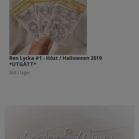
Ren Lycka #1 - Höst / Halloween 2019
R
*UTGÅTT*
Sl
Slut i lager