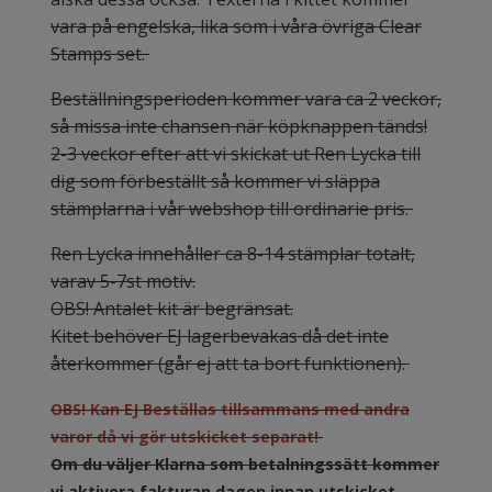
vara på engelska, lika som i våra övriga Clear
Stamps set.
Beställningsperioden kommer vara ca 2 veckor,
så missa inte chansen när köpknappen tänds!
2-3 veckor efter att vi skickat ut Ren Lycka till
dig som förbeställt så kommer vi släppa
stämplarna i vår webshop till ordinarie pris.
Ren Lycka innehåller ca 8-14 stämplar totalt,
varav 5-7st motiv.
OBS! Antalet kit är begränsat.
Kitet behöver EJ lagerbevakas då det inte
återkommer (går ej att ta bort funktionen).
OBS! Kan EJ Beställas tillsammans med andra
varor då vi gör utskicket separat!
Om du väljer Klarna som betalningssätt kommer
vi aktivera fakturan dagen innan utskicket