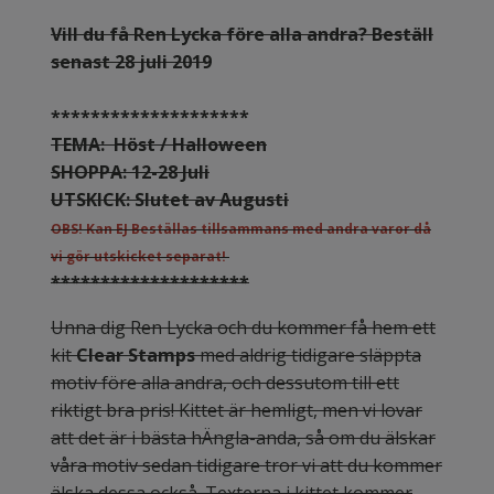
Vill du få Ren Lycka före alla andra? Beställ
senast 28 juli 2019
********************
TEMA: Höst / Halloween
SHOPPA: 12-28 Juli
UTSKICK: Slutet av Augusti
OBS! Kan EJ Beställas tillsammans med andra varor då
vi gör utskicket separat!
********************
Unna dig Ren Lycka och du kommer få hem ett
kit
Clear Stamps
med aldrig tidigare släppta
motiv före alla andra, och dessutom till ett
riktigt bra pris! Kittet är hemligt, men vi lovar
att det är i bästa hÄngla-anda, så om du älskar
våra motiv sedan tidigare tror vi att du kommer
älska dessa också. Texterna i kittet kommer