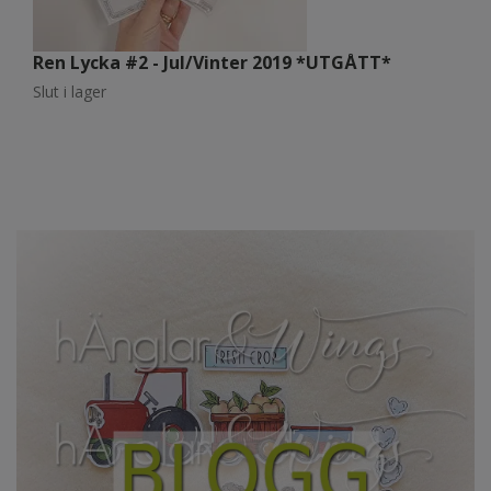
Ren Lycka #2 - Jul/Vinter 2019 *UTGÅTT*
R
Slut i lager
Sl